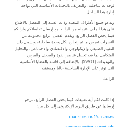
لوحدات ساحلية، والتعريف بالتحديات الأساسية التي تواجه
إدارة هذا الساحل.
وندعو جميع الأطراف المعنية وذات الصلة إلى التفضل بالاطلاع
على هذا الملف بتنزيله من الرابط مع إرسال تعليقاتكم وآرائكم
فيما يخص الفصل الرابع. ويقدم الفصل الرابع مجموعة من
النشرات تعرض ما تم إنجازه لكل وحدة ساحلية، ويشمل ذلك:
التقييم الطبيعي والإيكولوجي والاقتصادي والاجتماعي، والتحليل
المتكامل بما فيه تحليل عناصر القوة والضعف والفرص
والتهديدات (SWOT)، بالإضافة إلى قائمة بالقضايا الأساسية
التي تؤثر على الإدارة الساحلية حاليا ومستقبلا.
الرابط:
إذا كانت لكم أية تعليقات فيما يخص الفصل الرابع، نرجو
إرسالها عن طريق البريد الإلكتروني إلى كل من:
maria.merino@unican.es
amr.marine@aucegypt.edu